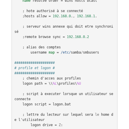
name
resolve
order
 = 
wins
hosts
bcast
    ; 
hote
authorisé
à
se
connecté
    ;
hosts
allow
 = 
192.168.0
., 
192.168.1
.

    ; 
serveur
wins
annexe
qui
doit
etre
synchroni
sé
    ;
remote
browse
sync
 = 
192.168.0.2
    ; 
alias
des
comptes
username
map
 =
 /etc/
samba
/
smbusers
####################
# profile et logon #
####################
    ; 
chemin
d'acces
aux
profiles
logon
path
 = \\
%L
\
profiles
\
%U
    ; 
script
à
executer
lorsque
un
utilisateur
se
connecte
logon
script
 = 
logon
.
bat
    ; 
lettre
du
lecteur
sur
lequel
sera
le
home
d
e
l'utilisateur
logon
drive
 = 
Z
:
