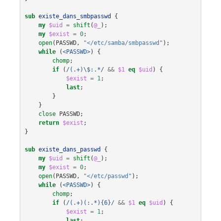
sub
existe_dans_smbpasswd
{
my
$uid
=
shift
(
@_
);
my
$exist
=
0
;
open
(
PASSWD
,
"</etc/samba/smbpasswd"
);
while
(
<PASSWD>
)
{
chomp
;
if
(
/(.+)\$:.*/
&&
$1
eq
$uid
)
{
$exist
=
1
;
last
;
}
}
close
PASSWD
;
return
$exist
;
}
sub
existe_dans_passwd
{
my
$uid
=
shift
(
@_
);
my
$exist
=
0
;
open
(
PASSWD
,
"</etc/passwd"
);
while
(
<PASSWD>
)
{
chomp
;
if
(
/(.+)(:.*){6}/
&&
$1
eq
$uid
)
{
$exist
=
1
;
last
;