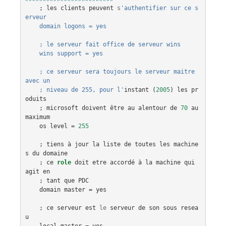
    ; 
les
clients
peuvent
s
'authentifier sur ce s
erveur
    domain logons = yes
    ; le serveur fait office de serveur wins
    wins support = yes
    ; ce serveur sera toujours le serveur maitre 
avec un
    ; niveau de 255, pour l'
instant
 (
2005
) 
les
pr
oduits
    ; 
microsoft
doivent
être
au
alentour
de
70
au
maximum
os
level
 = 
255
    ; 
tiens
à
jour
la
liste
de
toutes
les
machine
s
du
domaine
    ; 
ce
role
doit
etre
accordé
à
la
machine
qui
agit
en
    ; 
tant
que
PDC
domain
master
 = 
yes
    ; 
ce
serveur
est
le
serveur
de
son
sous
resea
u
local
master
 = 
yes