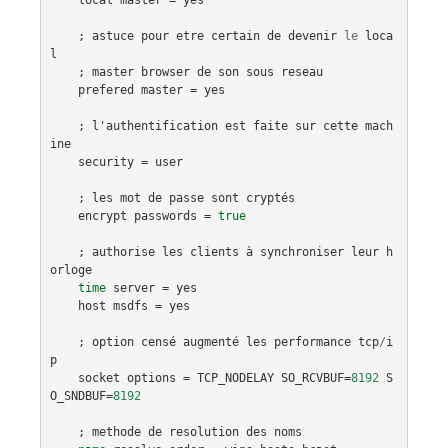
    ; 
astuce
pour
etre
certain
de
devenir
le
loca
l
    ; 
master
browser
de
son
sous
reseau
prefered
master
 = 
yes
    ; 
l'authentification
est
faite
sur
cette
mach
ine
security
 = 
user
    ; 
les
mot
de
passe
sont
cryptés
encrypt
passwords
 = 
true
    ; 
authorise
les
clients
à
synchroniser
leur
h
orloge
time
server
 = 
yes
host
msdfs
 = 
yes
    ; 
option
censé
augmenté
les
performance
tcp
/
i
p
socket
options
 = 
TCP_NODELAY
SO_RCVBUF
=
8192
S
O_SNDBUF
=
8192
    ; 
methode
de
resolution
des
noms