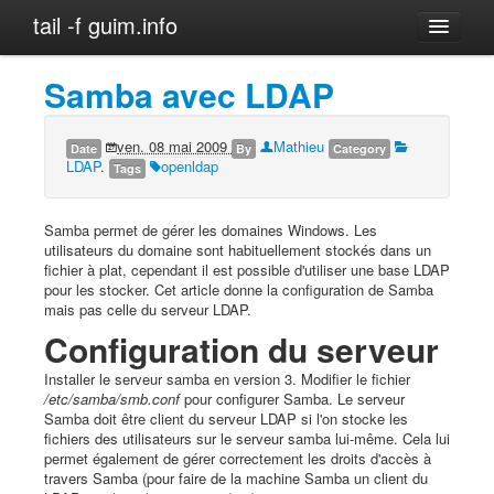
tail -f guim.info
Debian
Samba avec LDAP
Dev
LDAP
ven. 08 mai 2009
Mathieu
Date
By
Category
LDAP
.
openldap
Tags
Maison
NAS
Samba permet de gérer les domaines Windows. Les
Archives
utilisateurs du domaine sont habituellement stockés dans un
fichier à plat, cependant il est possible d'utiliser une base LDAP
pour les stocker. Cet article donne la configuration de Samba
mais pas celle du serveur LDAP.
Configuration du serveur
Installer le serveur samba en version 3. Modifier le fichier
/etc/samba/smb.conf
pour configurer Samba. Le serveur
Samba doit être client du serveur LDAP si l'on stocke les
fichiers des utilisateurs sur le serveur samba lui-même. Cela lui
permet également de gérer correctement les droits d'accès à
travers Samba (pour faire de la machine Samba un client du