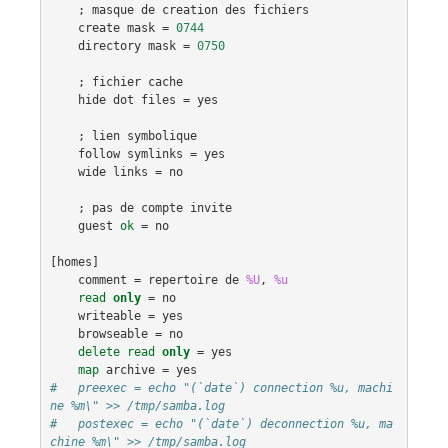
    ; 
masque
de
creation
des
fichiers
create
mask
 = 
0744
directory
mask
 = 
0750
    ; 
fichier
cache
hide
dot
files
 = 
yes
    ; 
lien
symbolique
follow
symlinks
 = 
yes
wide
links
 = 
no
    ; 
pas
de
compte
invite
guest
ok
 = 
no
[
homes
]

comment
 = 
repertoire
de
%U
, 
%u
read
only
 = 
no
writeable
 = 
yes
browseable
 = 
no
delete
read
only
 = 
yes
map
archive
 = 
yes
#   preexec = echo "(`date`) connection %u, machi
ne %m\" >> /tmp/samba.log
#   postexec = echo "(`date`) deconnection %u, ma
chine %m\" >> /tmp/samba.log