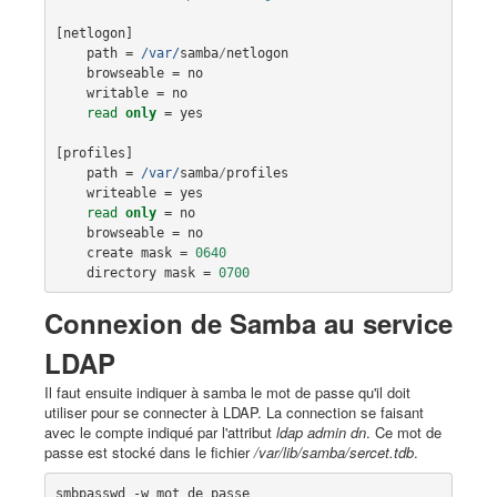
[
netlogon
]

path
 =
 /var/
samba
/
netlogon
browseable
 = 
no
writable
 = 
no
read
only
 = 
yes
[
profiles
]

path
 =
 /var/
samba
/
profiles
writeable
 = 
yes
read
only
 = 
no
browseable
 = 
no
create
mask
 = 
0640
directory
mask
 = 
0700
Connexion de Samba au service
LDAP
Il faut ensuite indiquer à samba le mot de passe qu'il doit
utiliser pour se connecter à LDAP. La connection se faisant
avec le compte indiqué par l'attribut
ldap admin dn
. Ce mot de
passe est stocké dans le fichier
/var/lib/samba/sercet.tdb
.