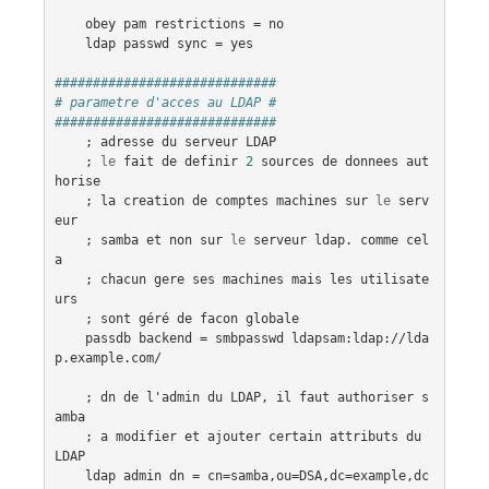
obey
pam
restrictions
 = 
no
ldap
passwd
sync
 = 
yes
#############################
# parametre d'acces au LDAP #
#############################
    ; 
adresse
du
serveur
LDAP
    ; 
le
fait
de
definir
2
sources
de
donnees
aut
horise
    ; 
la
creation
de
comptes
machines
sur
le
serv
eur
    ; 
samba
et
non
sur
le
serveur
ldap
. 
comme
cel
a
    ; 
chacun
gere
ses
machines
mais
les
utilisate
urs
    ; 
sont
géré
de
facon
globale
passdb
backend
 = 
smbpasswd
ldapsam:ldap:
//
lda
p
.
example
.
com
/

    ; 
dn
de
l'admin
du
LDAP
, 
il
faut
authoriser
s
amba
    ; 
a
modifier
et
ajouter
certain
attributs
du
LDAP
ldap
admin
dn
 = 
cn
=
samba
,
ou
=
DSA
,
dc
=
example
,
dc