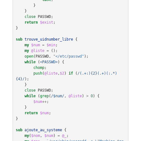
}
}
close
PASSWD
;
return
$exist
;
}
sub
trouve_uidnumber_libre
{
my
$num
=
$min
;
my
@liste
=
();
open
(
PASSWD
,
"</etc/passwd"
);
while
(
<PASSWD>
)
{
chomp
;
push
(
@liste
,
$2
)
if
(
/(.+:){2}(.+)(:.*)
{4}/
);
}
close
PASSWD
;
while
(
grep
(
/$num/
,
@liste
)
>
0
)
{
$num
++
;
}
return
$num
;
}
sub
ajoute_au_systeme
{
my
(
$nom
,
$num
)
=
@_
;