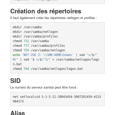
Création des répertoires
Il faut également créer les répertoires
netlogon
et
profiles
:
mkdir /var/samba

mkdir /var/samba/netlogon

mkdir /var/samba/profiles

chmod 
711
 /var/samba

chmod 
777
 /var/samba/profiles

chmod 
755
echo
'NET USE Z: \\SMB-HOME\homes'
|
 sed 
"s/
$
/^
M/"
|
 sed 
"
$
 s/
$
/^Z/"
 > /var/samba/netlogon/logo
n.bat

chmod 
744
SID
Le numéro du serveur samba peut être forcé :
net setlocalsid S-1-5-21-20043454-3907201459-4213
Alias