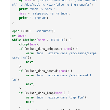
my
$res
=
`/usr/sbin/useradd -c \"Machine $no
m\" -d /dev/null -s /bin/false -u $num $nom\$`
;
print
"$nom -> $res "
;
$res
=
`smbpasswd -a -m $nom`
;
print
", $res\n"
;
}
open
(
ENTREE
,
"<$source"
);
my
$nom
;
while
(
defined
(
$nom
=
<ENTREE>
))
{
chomp
(
$nom
);
if
(
existe_dans_smbpasswd
(
$nom
))
{
warn
(
"$nom : existe dans /etc/samba/smbpa
sswd !\n"
);
next
;
}
if
(
existe_dans_passwd
(
$nom
))
{
warn
(
"$nom : existe dans /etc/passwd !
\n"
);
next
;
}
if
(
existe_dans_ldap
(
$nom
))
{
warn
(
"$nom : existe dans ldap !\n"
);
next
;
}