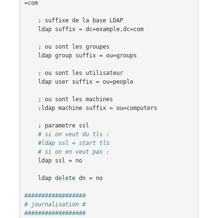
=
com
    ; 
suffixe
de
la
base
LDAP
ldap
suffix
 = 
dc
=
example
,
dc
=
com
    ; 
ou
sont
les
groupes
ldap
group
suffix
 = 
ou
=
groups
    ; 
ou
sont
les
utilisateur
ldap
user
suffix
 = 
ou
=
people
    ; 
ou
sont
les
machines
    ;
ldap
machine
suffix
 = 
ou
=
computers
    ; 
parametre
ssl
# si on veut du tls :
#ldap ssl = start tls
# si on en veut pas :
ldap
ssl
 = 
no
ldap
delete
dn
 = 
no
##################
# journalisation #
##################