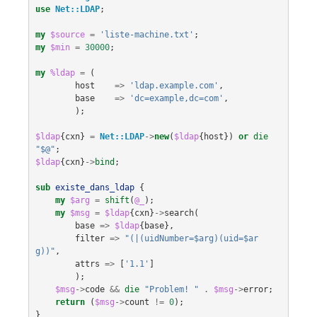
use
Net::LDAP
;
my
$source
=
'liste-machine.txt'
;
my
$min
=
30000
;
my
%ldap
=
(
host
=>
'ldap.example.com'
,
base
=>
'dc=example,dc=com'
,
);
$ldap
{
cxn
}
=
Net::LDAP
->
new
(
$ldap
{
host
})
or
die
"$@"
;
$ldap
{
cxn
}
->
bind
;
sub
existe_dans_ldap
{
my
$arg
=
shift
(
@_
);
my
$msg
=
$ldap
{
cxn
}
->
search
(
base
=>
$ldap
{
base
},
filter
=>
"(|(uidNumber=$arg)(uid=$ar
g))"
,
attrs
=>
[
'1.1'
]
);
$msg
->
code
&&
die
"Problem! "
.
$msg
->
error
;
return
(
$msg
->
count
!=
0
);
}