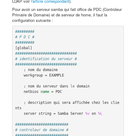
LDAP voir
l'article correspondant
).
Pour avoir un serveur samba qui fait office de PDC (Controleur
Primaire de Domaine) et de serveur de home, il faut la
configuration suivante :
#########
# P D C #
#########
[
global
#############################
# identification du serveur #
#############################
    ; 
nom
du
domaine
workgroup
 = 
EXAMPLE
    ; 
nom
du
serveur
dans
le
domain
netbios
name
 = 
PDC
    ; 
description
qui
sera
affichée
chez
les
clie
nts
server
string
 = 
Samba
Server
%v
on
%L
#########################
# controleur de domaine #
#########################