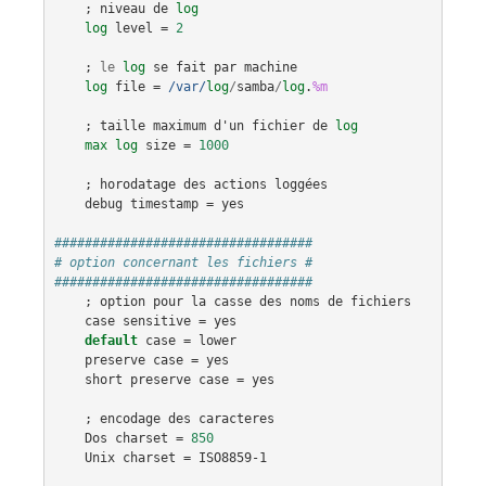
    ; 
niveau
de
log
log
level
 = 
2
    ; 
le
log
se
fait
par
machine
log
file
 =
 /var/
log
/
samba
/
log
.
%m
    ; 
taille
maximum
d'un
fichier
de
log
max
log
size
 = 
1000
    ; 
horodatage
des
actions
loggées
debug
timestamp
 = 
yes
##################################
# option concernant les fichiers #
##################################
    ; 
option
pour
la
casse
des
noms
de
fichiers
case
sensitive
 = 
yes
default
case
 = 
lower
preserve
case
 = 
yes
short
preserve
case
 = 
yes
    ; 
encodage
des
caracteres
Dos
charset
 = 
850
Unix
charset
 = 
ISO8859-1