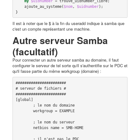
my
$uidnumber
=
trouve_uidnumber_libre
;
ajoute_au_systeme
(
$nom
,
$uidnumber
);
}
Il est à noter que le $ à la fin du useradd indique à samba que
c'est un compte représentant une machine.
Autre serveur Samba
(facultatif)
Pour connecter un autre serveur samba au domaine, il faut
configurer le serveur de tel sorte qu'il s'authentifie sur le PDC et
qu'il fasse partie du même workgroup (domaine) :
#######################

# serveur de fichiers #

#######################

[global]

        ; le nom du domaine

        workgroup = EXAMPLE

        ; le nom du serveur

        netbios name = SMB-HOME

        ; il n'est pas le PDC
